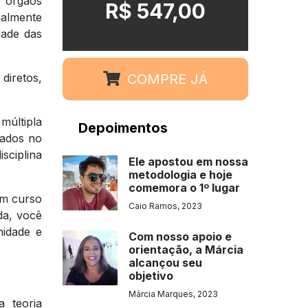
m órgãos
R$ 547,00
ualmente
dade das
COMPRE JÁ
diretos,
múltipla
Depoimentos
nados no
sciplina
Ele apostou em nossa
metodologia e hoje
comemora o 1º lugar
um curso
Caio Ramos, 2023
da, você
nidade e
Com nosso apoio e
orientação, a Márcia
alcançou seu
objetivo
Márcia Marques, 2023
a teoria