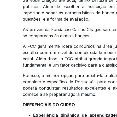
Se você chegou até aqui, tenho certeza de 
públicos. Além de escolher a instituição em
importante saber as características da banca
questões, e a forma de avaliação.
As provas da Fundação Carlos Chagas são car
se comparadas às demais bancas.
A FCC geralmente lidera concursos na área jur
escolha com um nível de complexidade mode
edital. Além disso, a FCC atribui grande impo
fundamental e um fator decisivo para a classi
Por isso, a melhor opção para auxiliá-lo a 
completo e específico de Português para co
poderá conquistar resultados excelentes e a
comece a se preparar agora mesmo.
DIFERENCIAIS DO CURSO
Experiência dinâmica de aprendizag