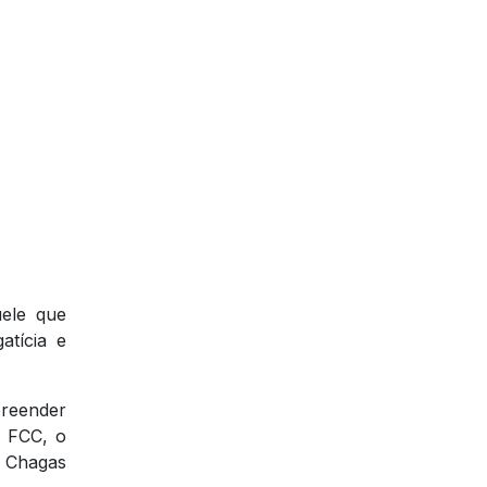
uele que
atícia e
preender
o FCC, o
s Chagas