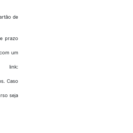
artão de
se prazo
a com um
link:
os. Caso
rso seja