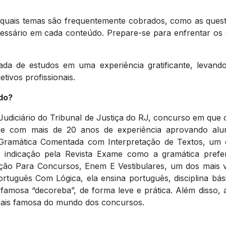
á quais temas são frequentemente cobrados, como as ques
essário em cada conteúdo. Prepare-se para enfrentar os 
.
da de estudos em uma experiência gratificante, levand
etivos profissionais.
edo?
Judiciário do Tribunal de Justiça do RJ, concurso em que 
 e com mais de 20 anos de experiência aprovando alu
a Gramática Comentada com Interpretação de Textos, um 
m indicação pela Revista Exame como a gramática prefe
ção Para Concursos, Enem E Vestibulares, um dos mais 
ortuguês Com Lógica, ela ensina português, disciplina bás
famosa “decoreba”, de forma leve e prática. Além disso, a
 mais famosa do mundo dos concursos.