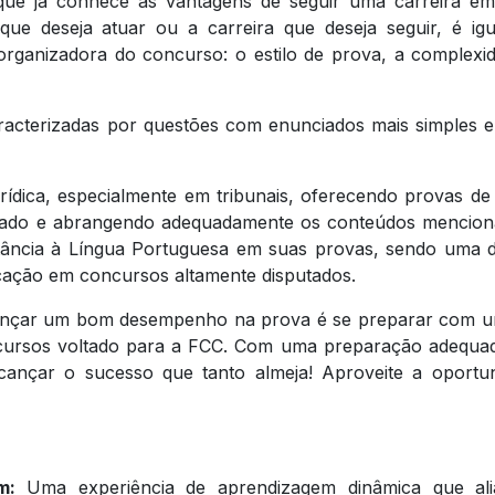
que já conhece as vantagens de seguir uma carreira e
 que deseja atuar ou a carreira que deseja seguir, é ig
 organizadora do concurso: o estilo de prova, a complexi
acterizadas por questões com enunciados mais simples e 
ídica, especialmente em tribunais, oferecendo provas de 
rado e abrangendo adequadamente os conteúdos mencio
rtância à Língua Portuguesa em suas provas, sendo uma di
ficação em concursos altamente disputados.
alcançar um bom desempenho na prova é se preparar com 
ncursos voltado para a FCC. Com uma preparação adequa
lcançar o sucesso que tanto almeja! Aproveite a oportu
em:
Uma experiência de aprendizagem dinâmica que ali