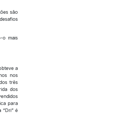
tões são
desafios
o-o mais
obteve a
nos nos
dos três
rida dos
vendidos
ica para
 “Dri” é